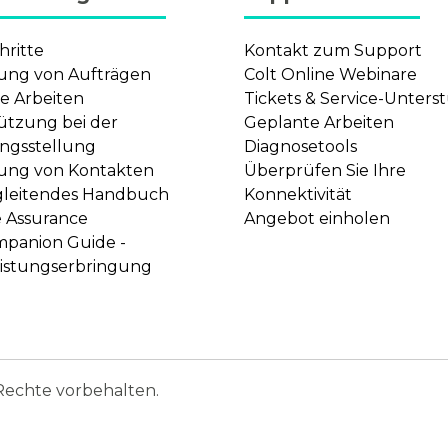
hritte
Kontakt zum Support
ung von Aufträgen
Colt Online Webinare
e Arbeiten
Tickets & Service-Unter
ützung bei der
Geplante Arbeiten
ngsstellung
Diagnosetools
ung von Kontakten
Überprüfen Sie Ihre
gleitendes Handbuch
Konnektivität
e Assurance
Angebot einholen
mpanion Guide -
eistungserbringung
 Rechte vorbehalten.