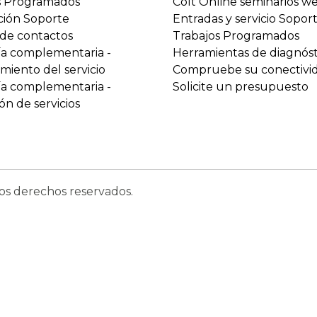
s Programados
Colt Online seminarios w
ción Soporte
Entradas y servicio Sopor
 de contactos
Trabajos Programados
ía complementaria -
Herramientas de diagnóst
miento del servicio
Compruebe su conectivi
ía complementaria -
Solicite un presupuesto
ón de servicios
os derechos reservados.