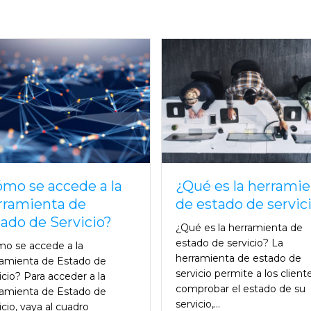
mo se accede a la
¿Qué es la herrami
rramienta de
de estado de servic
ado de Servicio?
¿Qué es la herramienta de
estado de servicio? La
o se accede a la
herramienta de estado de
amienta de Estado de
servicio permite a los client
icio? Para acceder a la
comprobar el estado de su
amienta de Estado de
servicio,...
icio, vaya al cuadro