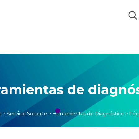
ramientas de diagnós
o
>
Servicio Soporte
>
Herramientas de Diagnóstico
>
Pág