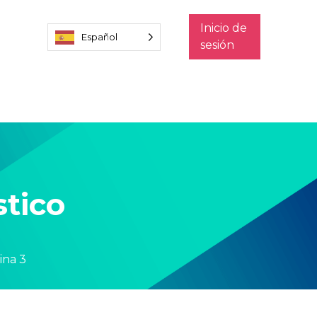
Inicio de
Español
sesión
tico
ina 3