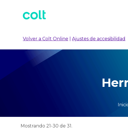
Volver a Colt Online
|
Ajustes de accesibilidad
Her
Inici
Mostrando 21-30 de 31.