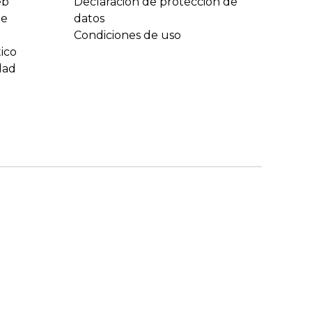
eb
Declaración de protección de
te
datos
Condiciones de uso
ico
dad