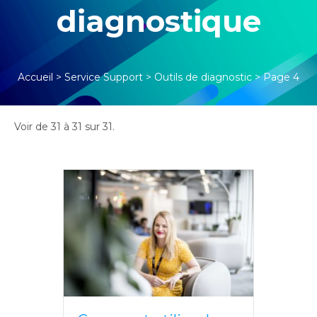
diagnostique
Accueil
>
Service Support
>
Outils de diagnostic
>
Page 4
Voir de 31 à 31 sur 31.