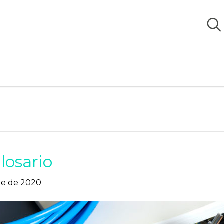
N
losario
re de 2020