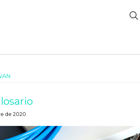
 WAN
losario
re de 2020