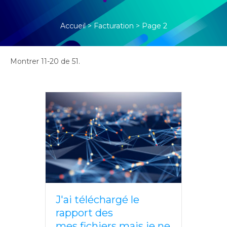
Accueil
>
Facturation
>
Page 2
Montrer 11-20 de 51.
J'ai téléchargé le
rapport des
mes fichiers mais je ne