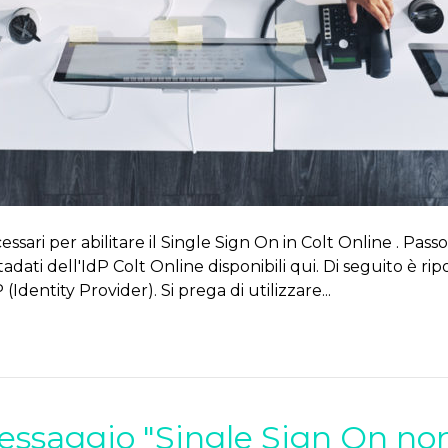
essari per abilitare il Single Sign On in Colt Online . Pass
adati dell'IdP Colt Online disponibili qui. Di seguito è r
dentity Provider). Si prega di utilizzare...
essaggio "Single Sign On non 