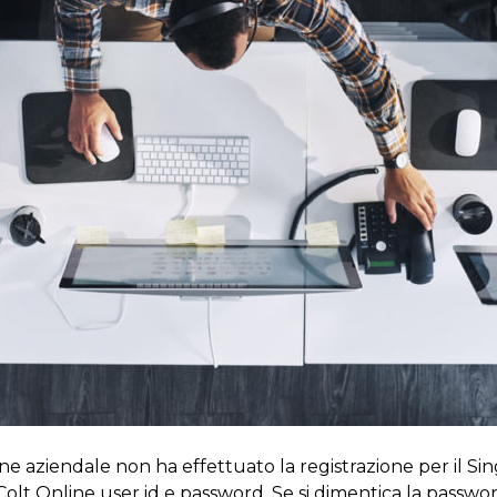
one aziendale non ha effettuato la registrazione per il Si
Colt Online user id e password. Se si dimentica la passwor