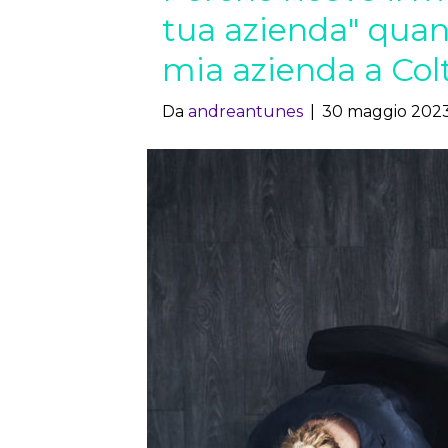
tua azienda" quan
mia azienda a Col
Da
andreantunes
|
30 maggio 202