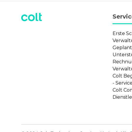
Servi
Erste Sc
Verwalt
Geplant
Unterst
Rechnu
Verwalt
Colt Be
- Servic
Colt Co
Dienstl