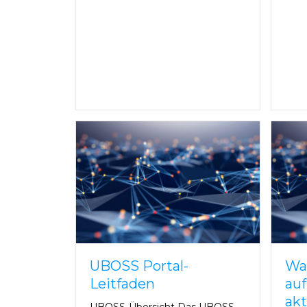
UBOSS Portal-
Wa
Leitfaden
auf
akt