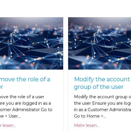
ove the role of a
Modify the account
r
group of the user
ve the role of a user
Modify the account group o
re you are logged in as a
the user Ensure you are lo
omer Administrator Go to
in as a Customer Administra
e > User…
Go to Home >…
 lesen...
Mehr lesen...