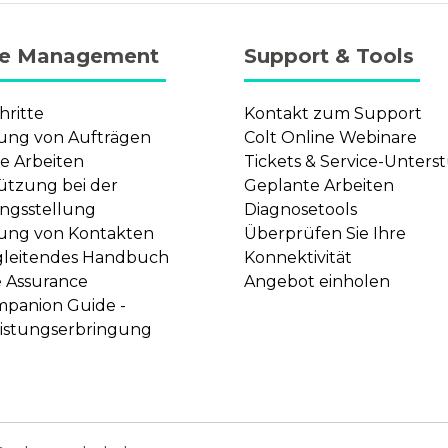
ce Management
Support & Tools
hritte
Kontakt zum Support
ung von Aufträgen
Colt Online Webinare
e Arbeiten
Tickets & Service-Unter
ützung bei der
Geplante Arbeiten
ngsstellung
Diagnosetools
ung von Kontakten
Überprüfen Sie Ihre
gleitendes Handbuch
Konnektivität
e Assurance
Angebot einholen
mpanion Guide -
eistungserbringung