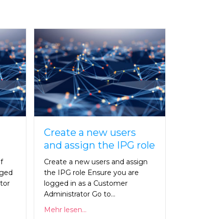
Create a new users
and assign the IPG role
f
Create a new users and assign
gged
the IPG role Ensure you are
tor
logged in as a Customer
Administrator Go to…
Mehr lesen...