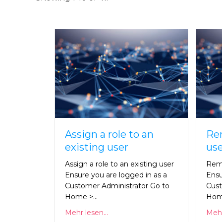
Assign a role to an
Rem
existing user
use
Assign a role to an existing user
Remo
Ensure you are logged in as a
Ensu
Customer Administrator Go to
Cust
Home >…
Hom
Mehr lesen...
Mehr