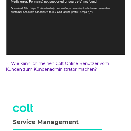
Video
Media error: Format(s) not supported or source(s) not found
Player
Download File: https://coltonlinehelp.colt.net/wp-content/uploads/How-to-see-the-
customer-accounts-associated-to-my-Colt-Online-profile-2.mp4?_=1
Post
← Wie kann ich meinen Colt Online Benutzer vom
Kunden zum Kundenadministrator machen?
Navigation
Service Management