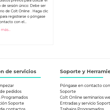
sitos previos para utilizar el
io de sesión único: Debe ser
rio de Colt Online . Haga clic
 para registrarse o póngase
ontacto con el...
 más...
n de servicios
Soporte y Herrami
mpezar
Póngase en contacto co
 de pedidos
Soporte
s Programados
Colt Online seminarios w
ción Soporte
Entradas y servicio Sopor
 de contactos
Trabajos Programados