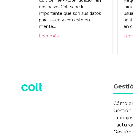
Colt Online - Autenticación en
Requi
dos pasos Colt sabe lo
inic
importante que son sus datos
usua
para usted y con esto en
aquí
mente...
en c
Leer más...
Leer
Gestió
Cómo e
Gestión
Trabajo
Factura
Gestión