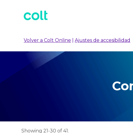
Volver a Colt Online
|
Ajustes de accesibilidad
Con
Showing 21-30 of 41.