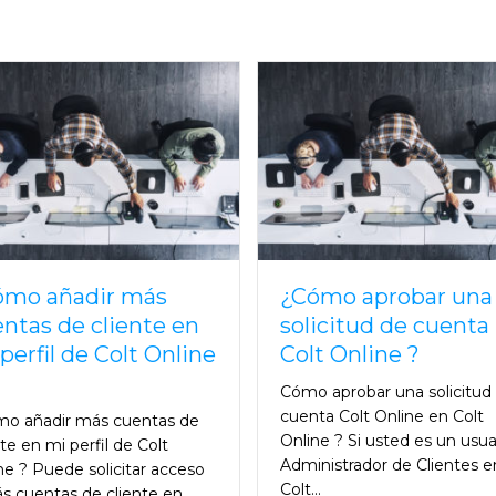
ómo añadir más
¿Cómo aprobar una
ntas de cliente en
solicitud de cuenta
perfil de Colt Online
Colt Online ?
Cómo aprobar una solicitud
cuenta Colt Online en Colt
o añadir más cuentas de
Online ? Si usted es un usua
nte en mi perfil de Colt
Administrador de Clientes e
ne ? Puede solicitar acceso
Colt...
s cuentas de cliente en...