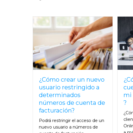
¿Cómo crear un nuevo
¿C
usuario restringido a
cue
determinados
mi 
números de cuenta de
?
facturación?
¿Cóm
clie
Podrá restringir el acceso de un
Onli
nuevo usuario a números de
a má