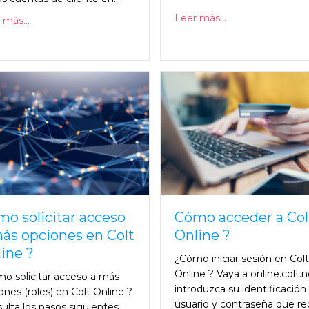
Leer más...
 más...
o solicitar acceso
Cómo acceder a Col
ás opciones en Colt
Online ?
ine ?
¿Cómo iniciar sesión en Colt
Online ? Vaya a online.colt.n
o solicitar acceso a más
introduzca su identificación
ones (roles) en Colt Online ?
usuario y contraseña que re
ulta los pasos siguientes