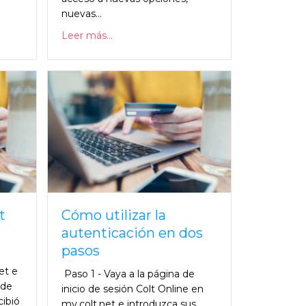
nuevas...
Leer más...
t
Cómo utilizar la
autenticación en dos
pasos
et e
Paso 1 - Vaya a la página de
 de
inicio de sesión Colt Online en
cibió
my.colt.net e introduzca sus