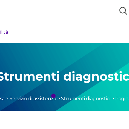
lità
Strumenti diagnostic
sa
>
Servizio di assistenza
>
Strumenti diagnostici
>
Pagin