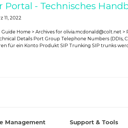
r Portal - Technisches Hand
z 11, 2022
l Guide Home > Archives for
olivia.mcdonald@colt.net
> 
hnical Details Port Group Telephone Numbers (DDIs, CL
ren für ein Konto Produkt SIP Trunking SIP trunks wer
ce Management
Support & Tools