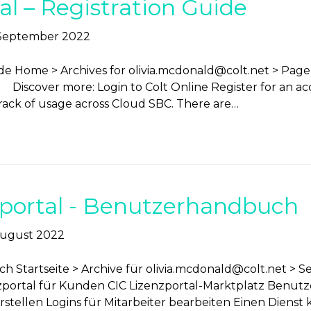
al – Registration Guide
 September 2022
ide Home > Archives for
olivia.mcdonald@colt.net
> Page
iscover more: Login to Colt Online Register for an acc
rack of usage across Cloud SBC. There are…
sportal - Benutzerhandbuch
August 2022
 Startseite > Archive für
olivia.mcdonald@colt.net
> Se
ortal für Kunden CIC Lizenzportal-Marktplatz Benutze
erstellen Logins für Mitarbeiter bearbeiten Einen Diens