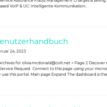
ervice Assurance Fraud Management Charges & Billing A
sed VoIP & UC: Intelligente Kommunikation...
 Benutzerhandbuch
ruar 24, 2023
Archives for
olivia.mcdonald@colt.net
> Page 2 Discover 
Service Request Connect to this page using your microsof
y use this portal. Main page Expand The dashboard is th