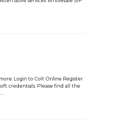
lternative services Wholesale SIP
more: Login to Colt Online Register
t credentials. Please find all the
e…