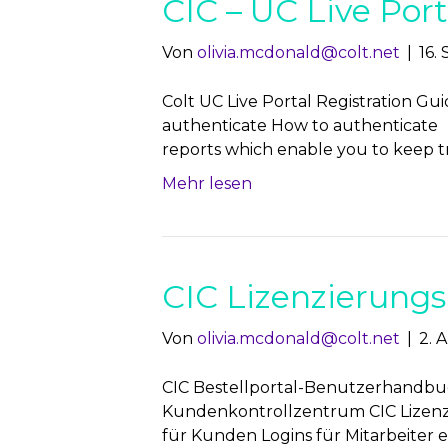
CIC – UC Live Port
Von
olivia.mcdonald@colt.net
|
16.
Colt UC Live Portal Registration Gu
authenticate How to authenticate D
reports which enable you to keep t
Mehr lesen
CIC Lizenzierung
Von
olivia.mcdonald@colt.net
|
2. 
CIC Bestellportal-Benutzerhandbuch
Kundenkontrollzentrum CIC Lizenzp
für Kunden Logins für Mitarbeiter 