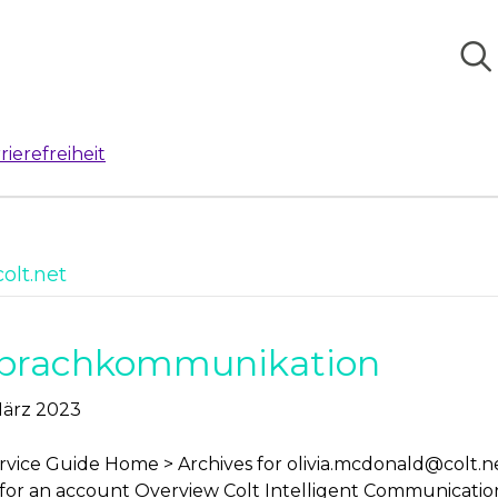
rierefreiheit
olt.net
e Sprachkommunikation
März 2023
rvice Guide Home > Archives for
olivia.mcdonald@colt.n
 for an account Overview Colt Intelligent Communications