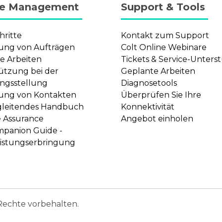
ce Management
Support & Tools
hritte
Kontakt zum Support
ung von Aufträgen
Colt Online Webinare
e Arbeiten
Tickets & Service-Unter
ützung bei der
Geplante Arbeiten
ngsstellung
Diagnosetools
ung von Kontakten
Überprüfen Sie Ihre
gleitendes Handbuch
Konnektivität
e Assurance
Angebot einholen
mpanion Guide -
eistungserbringung
 Rechte vorbehalten.