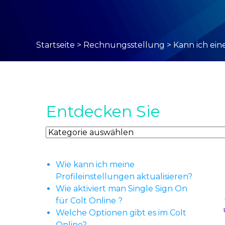
Startseite
>
Rechnungsstellung
>
Kann ich ein
Entdecken Sie
Entdecken
Sie
Wie kann ich meine
Profileinstellungen aktualisieren?
Wie aktiviert man Single Sign On
für Colt Online ?
Welche Optionen gibt es im Colt
Online?