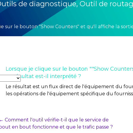
utils de diagnostique
,
Outil de routa
e sur le bouton "Show Counters" et qu'il affiche la sorti
Lorsque je clique sur le bouton ""Show Counters"
ce résultat est-il interprété ?
Le résultat est un flux direct de l'équipement du fourn
les opérations de l'équipement spécifique du fourniss
Post
← Comment l'outil vérifie-t-il que le service de
bout en bout fonctionne et que le trafic passe ?