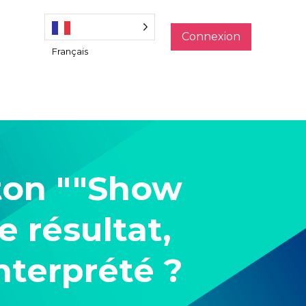
Connexion
Français
uton ""Show
e résultat,
nterprété ?