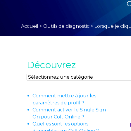
O
Accueil
>
Outils de diagnostic
>
Lorsque je cliqu
Découvrez
Découvrez
Comment mettre à jour les
paramètres de profil ?
Comment activer le Single Sign
On pour Colt Online ?
Quelles sont les options
disponibles sur Colt Online ?