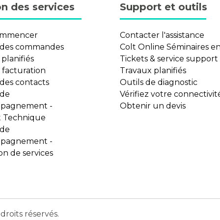
n des services
Support et outils
ommencer
Contacter l'assistance
 des commandes
Colt Online Séminaires en
planifiés
Tickets & service support
a facturation
Travaux planifiés
 des contacts
Outils de diagnostic
ide
Vérifiez votre connectivit
mpagnement -
Obtenir un devis
 Technique
ide
mpagnement -
on de services
roits réservés.