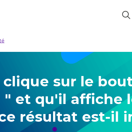
té
 clique sur le bo
" et qu'il affiche l
 résultat est-il i