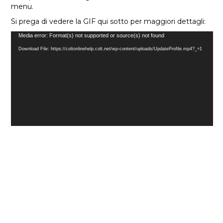
menu.
Si prega di vedere la GIF qui sotto per maggiori dettagli:
Video
Media error: Format(s) not supported or source(s) not found
Player
Download File: https://coltonlinehelp.colt.net/wp-content/uploads/UpdateProfile.mp4?_=1