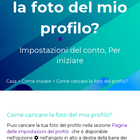
la foto del mio
profilo?
Impostazioni del conto
,
Per
iniziare
Casa
>
Come iniziare
>
Come caricare la foto del profilo?
Come caricare la foto del mio profilo?
Puoi caricare la tua foto del profilo nella sezione
Pagina
delle impostazioni del profilo
che è disponibile
nell'opzione
nell'angolo in alto a destra della barra dei