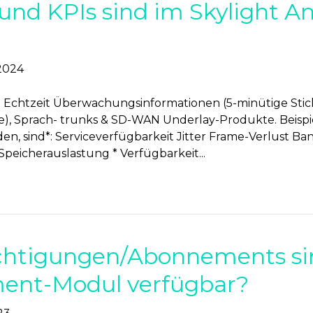
nd KPIs sind im Skylight An
 2024
in Echtzeit Überwachungsinformationen (5-minütige Stich
), Sprach- trunks & SD-WAN Underlay-Produkte. Beispiele
den, sind*: Serviceverfügbarkeit Jitter Frame-Verlust 
eicherauslastung * Verfügbarkeit...
chtigungen/Abonnements si
nt-Modul verfügbar?