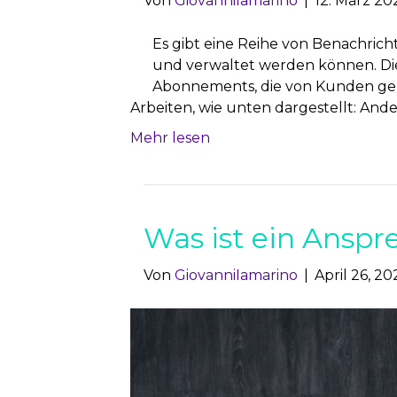
Von
GiovanniIamarino
|
12. März 20
Es gibt eine Reihe von Benachric
und verwaltet werden können. Dies
Abonnements, die von Kunden genu
Arbeiten, wie unten dargestellt: An
Mehr lesen
Was ist ein Ansp
Von
GiovanniIamarino
|
April 26, 20