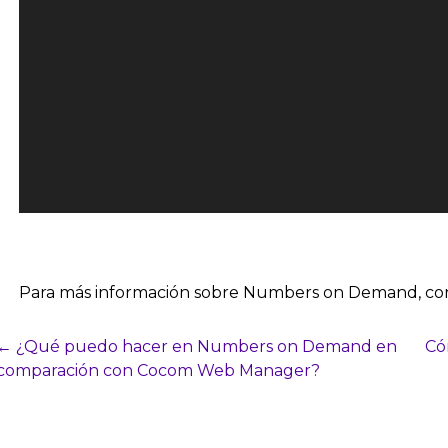
Para más información sobre Numbers on Demand, con
Navegación
← ¿Qué puedo hacer en Numbers on Demand en
Có
comparación con Cocom Web Manager?
del
puesto