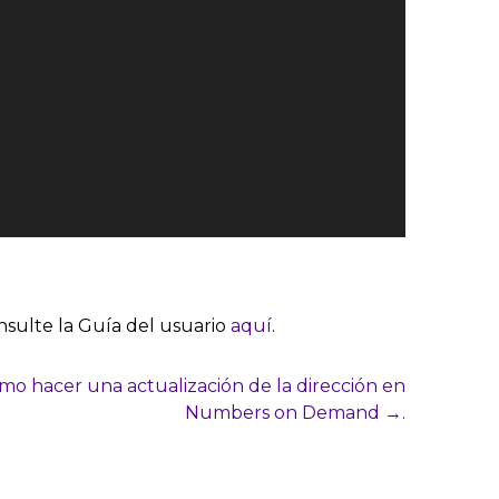
sulte la Guía del usuario
aquí
.
mo hacer una actualización de la dirección en
Numbers on Demand →.