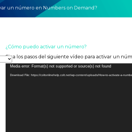
ivar un número en Numbers on Demand?
¿Cómo puedo activar un número?
Siga los pasos del siguiente vídeo para activar un 
Video
Media error: Format(s) not supported or source(s) not found
Player
Download File: https://coltonlinehelp.colt.net/wp-content/uploads/How-to-activate-a-num