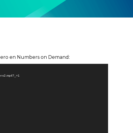
número en Numbers on Demand:
ber-v2.mp4?_=1