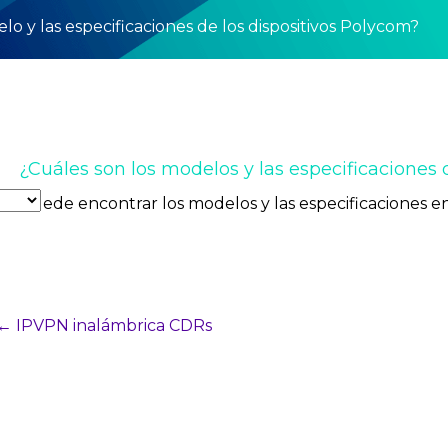
lo y las especificaciones de los dispositivos Polycom?
¿Cuáles son los modelos y las especificaciones 
Puede encontrar los modelos y las especificaciones e
Navegación
← IPVPN inalámbrica CDRs
del
puesto