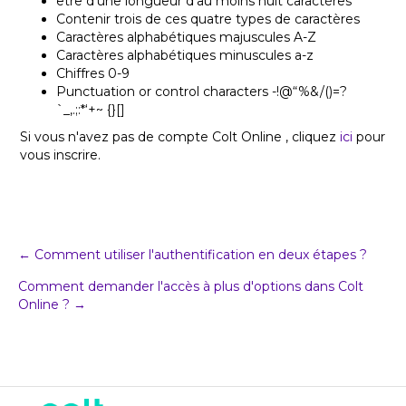
être d'une longueur d'au moins huit caractères
Contenir trois de ces quatre types de caractères
Caractères alphabétiques majuscules A-Z
Caractères alphabétiques minuscules a-z
Chiffres 0-9
Punctuation or control characters -!@“%&/()=?
`_,.;:*‘+~ {}[]
Si vous n'avez pas de compte Colt Online , cliquez
ici
pour
vous inscrire.
Post
← Comment utiliser l'authentification en deux étapes ?
Comment demander l'accès à plus d'options dans Colt
navigation
Online ? →