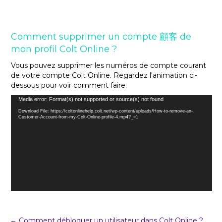
Comment supprimer un compte 顧客 de
mon profil Colt Online ?
Vous pouvez supprimer les numéros de compte courant
de votre compte Colt Online. Regardez l'animation ci-
dessous pour voir comment faire.
Video
Media error: Format(s) not supported or source(s) not found
Player
Download File: https://coltonlinehelp.colt.net/wp-content/uploads/How-to-remove-an-
Customer-Account-from-my-Colt-Online-profile-4.mp4?_=1
← Comment débloquer un utilisateur dans Colt Online ?