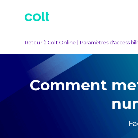
Retour à Colt Online
|
Paramètres d'accessibili
Comment mettr
nu
Fa