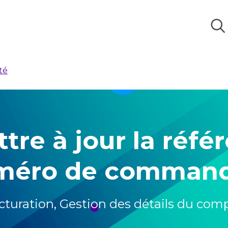
té
e à jour la réfé
méro de command
cturation
,
Gestion des détails du com