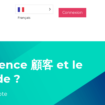
Connexion
Français
rence 顧客 et le
e ?
pte