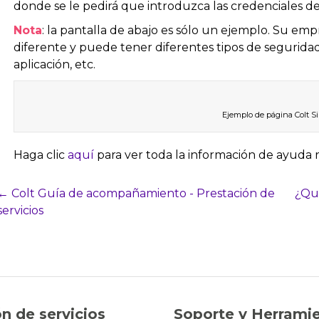
donde se le pedirá que introduzca las credenciales d
Nota
: la pantalla de abajo es sólo un ejemplo. Su emp
diferente y puede tener diferentes tipos de seguri
aplicación, etc.
Ejemplo de página Colt S
Haga clic
aquí
para ver toda la información de ayuda 
Navegación
← Colt Guía de acompañamiento - Prestación de
¿Qué
servicios
del
puesto
n de servicios
Soporte y Herrami