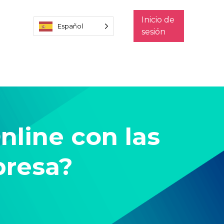
Inicio de
Español
sesión
nline con las
presa?